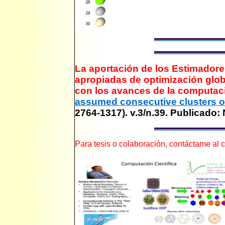
La aportación de
los
E
stimador
apropiadas de optimización glo
con los avances de la computaci
assumed consecutive clusters of
2764-1317
). v.3/n.39. Publicado
Para tesis o colaboración, c
ontáctame
al
c