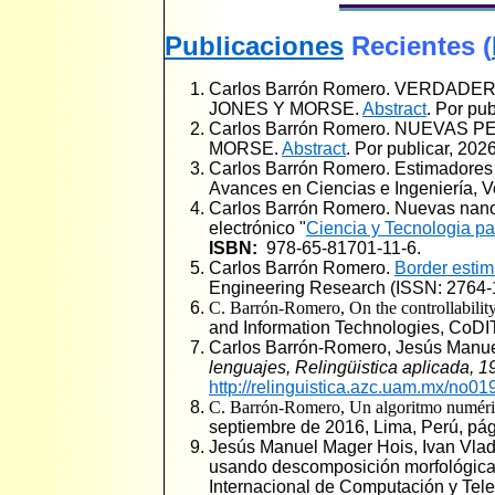
Publicaciones
Recientes
(
Carlos Barrón Romero.
VERDADER
JONES Y MORSE
.
Abstract
. Por pub
Carlos Barrón Romero.
NUEVAS PE
MORSE
.
Abstract
. Por publicar, 2026
Carlos Barrón Romero. Estimadores d
Avances en Ciencias e Ingeniería, V
Carlos Barrón Romero.
Nuevas nano
electrónico "
Ciencia y Tecnologia pa
ISBN:
978-65-81701-11-6
.
Carlos Barrón Romero.
Border estim
Engineering Research
(
ISSN: 2764
C. Barrón
-
Romero, On the controllabili
and Information Technologies, CoDIT
Carlos Barrón-Romero, Jesús Manue
lenguajes, Relingüistica aplicada, 1
http://relinguistica.azc.uam.mx/no
C. Barrón
-
Romero, Un algoritmo numéric
septiembre de 2016, Lima, Perú, pá
Jesús Manuel Mager Hois, Ivan Vlad
usando descomposición morfológica
Internacional de Computación y Tel