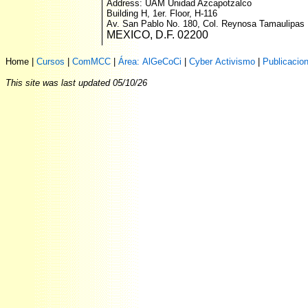
Address
:
UAM Unidad Azcapotzalco
Building
H, 1er. Floor, H-116
Av. San Pablo No. 180, Col. Reynosa Tamaulipas
M
EXICO, D.F. 02200
Home
|
Cursos
|
ComMCC
|
Área: AlGeCoCi
|
Cyber Activismo
|
Publicacion
This site was last updated
05/10/26