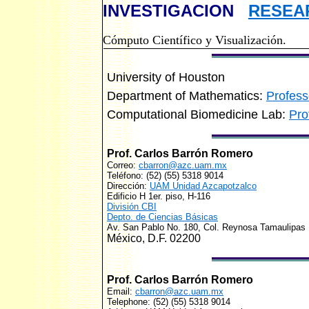
INVESTIGACION
RESEA
Cómputo Científic
o y
Visualización.
University of Houston
Department of Mathematics
:
Profess
Computational Biomedicine Lab:
Pro
Prof.
Carlos Barrón Romero
Correo
:
cbarron@
azc.uam.mx
Teléfono: (52) (
55) 5318 9014
Dirección:
UAM Unidad Azcapotzalco
Edificio H 1er. piso, H-116
División CBI
Depto. de Ciencias Básicas
Av. San Pablo No. 180, Col. Reynosa Tamaulipas
México
, D.F. 02200
Prof.
Carlos Barrón Romero
Email
:
cbarron@
azc.uam.mx
Telephone
: (52) (
55) 5318 9014