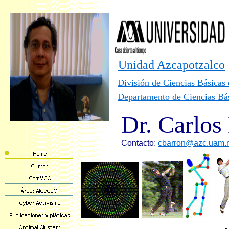
Unidad Azcapotzalco
División de Ciencias Básicas 
Departamento de Ciencias Bá
Dr.
Carlos
Contacto:
cbarron@
azc.uam.