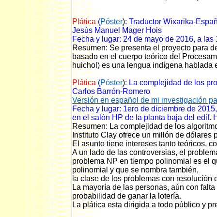
Plática
(
Póster
)
: Traductor Wixarika-Espa
Jesús Manuel Mager Hois
Fecha y lugar: 24 de mayo de 2016, a las
Resumen: Se presenta el proyecto para des
basado en el cuerpo teórico del Procesami
huichol) es una lengua indígena hablada e
Plática
(
Póster
)
: La complejidad de los p
Carlos Barrón-Romero
Versión en español de mi investigación pa
Fecha y lugar: 1ero de diciembre de 2015, 
en el salón HP de la planta baja del edif
Resumen: La complejidad de los algoritmo
Instituto Clay ofrece un millón de dólares 
El asunto tiene intereses tanto teóricos, 
A un lado de las controversias, el problema
problema NP en tiempo polinomial es el qu
polinomial y que se nombra también,
la clase de los problemas con resolución e
La mayoría de las personas, aún con falta
probabilidad de ganar la lotería.
La plática esta dirigida a todo público y pr